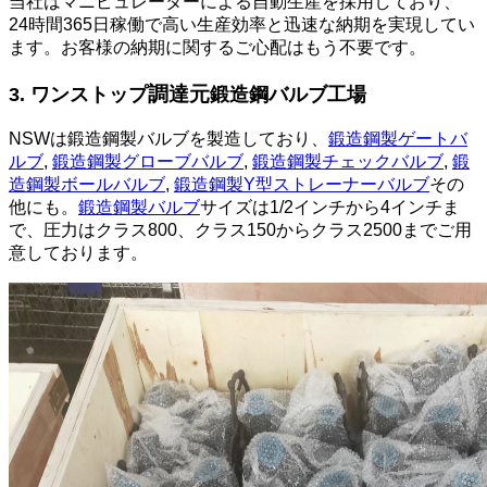
当社はマニピュレーターによる自動生産を採用しており、
24時間365日稼働で高い生産効率と迅速な納期を実現してい
ます。お客様の納期に関するご心配はもう不要です。
調達元
3. ワンストップ
鍛造鋼バルブ工場
NSWは鍛造鋼製バルブを製造しており、
鍛造鋼製ゲートバ
ルブ
,
鍛造鋼製グローブバルブ
,
鍛造鋼製チェックバルブ
,
鍛
造鋼製ボールバルブ
,
鍛造鋼製Y型ストレーナーバルブ
その
他にも。
鍛造鋼製バルブ
サイズは1/2インチから4インチま
で、圧力はクラス800、クラス150からクラス2500までご用
意しております。