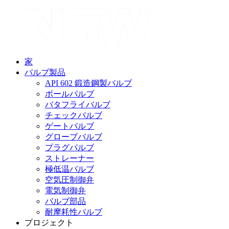
家
バルブ製品
API 602 鍛造鋼製バルブ
ボールバルブ
バタフライバルブ
チェックバルブ
ゲートバルブ
グローブバルブ
プラグバルブ
ストレーナー
極低温バルブ
空気圧制御弁
電気制御弁
バルブ部品
耐摩耗性バルブ
プロジェクト