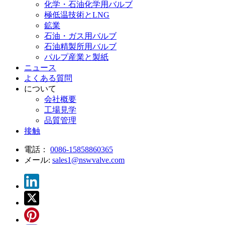
化学・石油化学用バルブ
極低温技術とLNG
鉱業
石油・ガス用バルブ
石油精製所用バルブ
パルプ産業と製紙
ニュース
よくある質問
について
会社概要
工場見学
品質管理
接触
電話：
0086-15858860365
メール:
sales1@nswvalve.com